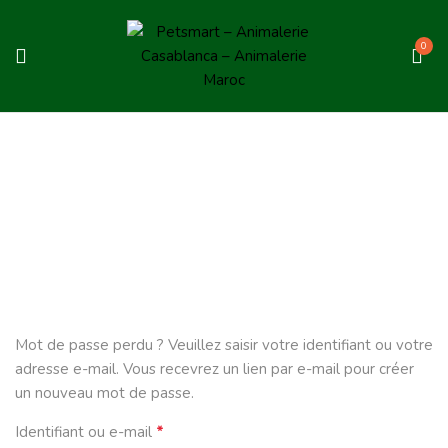
0
My Account
Home
My account
Mot de passe perdu ? Veuillez saisir votre identifiant ou votre
adresse e-mail. Vous recevrez un lien par e-mail pour créer
un nouveau mot de passe.
Identifiant ou e-mail
*