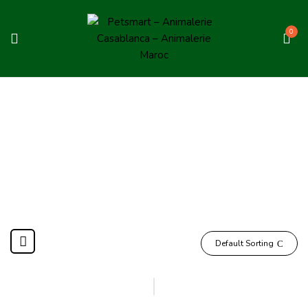
0
Poisson
Home
Poisson
Default Sorting