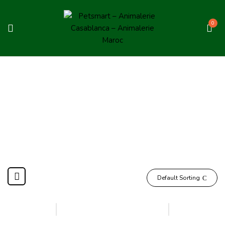
0
OWNAT
Home
OWNAT
Default Sorting
-3%