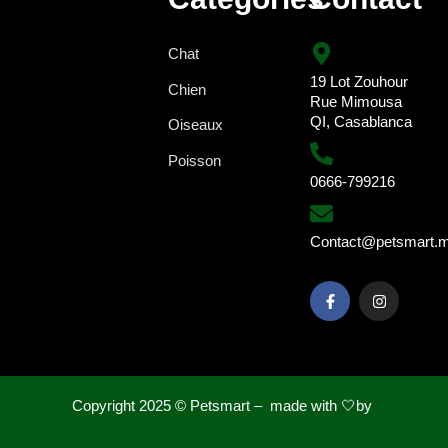
Chat
19 Lot Zouhour
Chien
Rue Mimousa
QI, Casablanca
Oiseaux
Poisson
0666-799216
Contact@petsmart.
Copyright 2025 ©
Petsmart – made with 🤍by