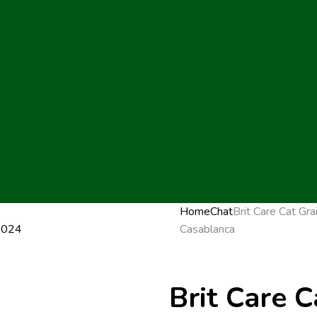
Home
Chat
Brit Care Cat Gra
Casablanca
Brit Care C