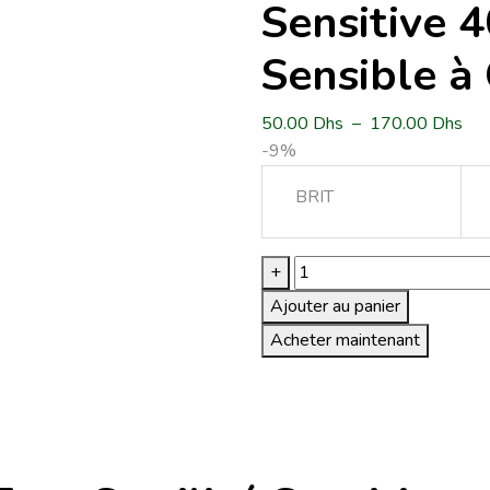
Sensitive 4
Sensible à
50.00
Dhs
–
170.00
Dhs
Pla
-9%
de
prix
BRIT
50.
à
17
quantité
+
de
Ajouter au panier
Brit
Acheter maintenant
Care
Cat
Grain-
Free
Sterilisé
Sensitive