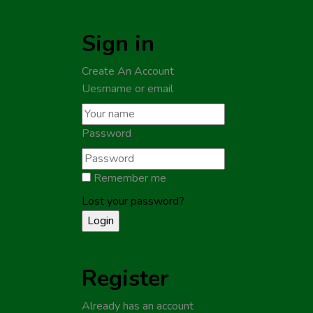
Sign in
Create An Account
Uesrname or email
Password
Remember me
Lost your password?
Register
Already has an account