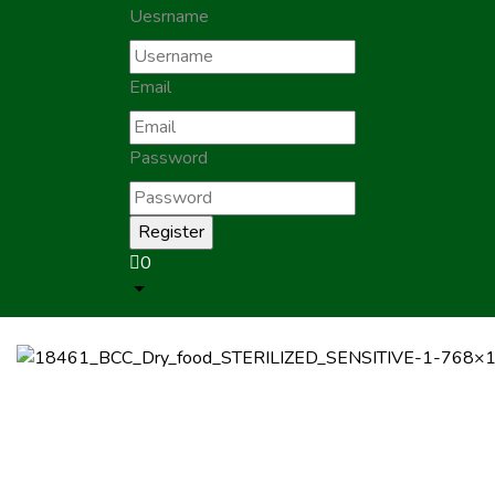
Uesrname
Email
Password
0