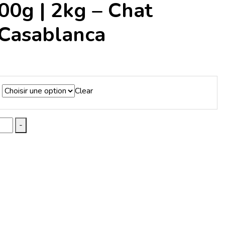
00g | 2kg – Chat
 Casablanca
ge
 :
Clear
00 Dhs
0.00 Dhs
-