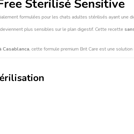
Free Sterilisé Sensitive
400g
|
alement formulées pour les chats adultes stérilisés ayant une di
2kg
s deviennent plus sensibles sur le plan digestif. Cette recette
–
san
Chat
Sensible
 à Casablanca
, cette formule premium Brit Care est une solution 
à
Casablanca
érilisation