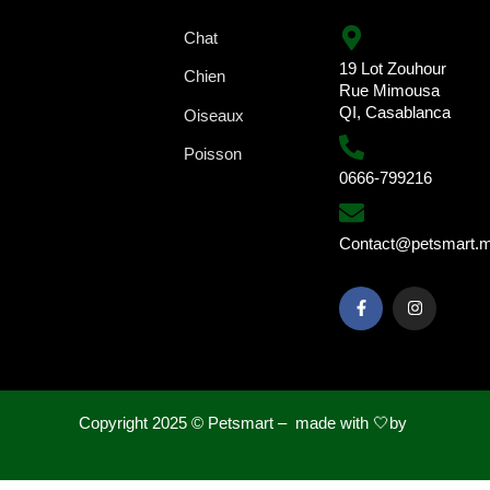
Chat
19 Lot Zouhour
Chien
Rue Mimousa
QI, Casablanca
Oiseaux
Poisson
0666-799216
Contact@petsmart.
Copyright 2025 ©
Petsmart – made with 🤍by