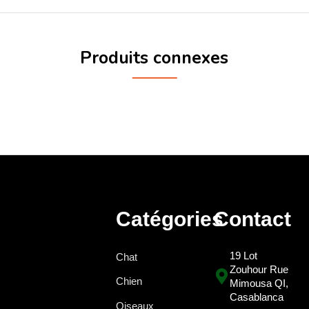
Produits connexes
Catégories
Contact
19 Lot
Chat
Zouhour Rue
Chien
Mimousa QI,
Casablanca
Oiseaux