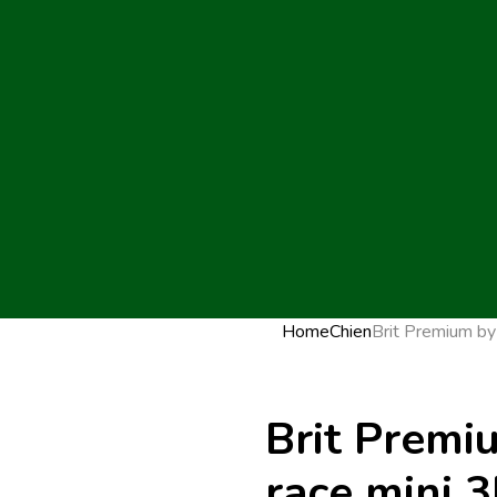
Home
Chien
Brit Premium by 
Brit Premi
race mini 