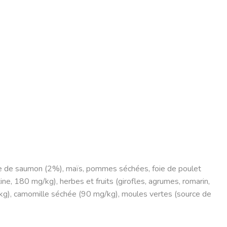
le de saumon (2%), maïs, pommes séchées, foie de poulet
ne, 180 mg/kg), herbes et fruits (girofles, agrumes, romarin,
kg), camomille séchée (90 mg/kg), moules vertes (source de