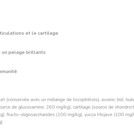
iculations et le cartilage
 un pelage brillants
immunité
 (conservée avec un mélange de tocophérols), avoine, blé, hui
source de glucosamine, 260 mg/kg), cartilage (source de chondroïti
g), fructo-oligosaccharides (100 mg/kg), yucca Mojave (100 mg/
).