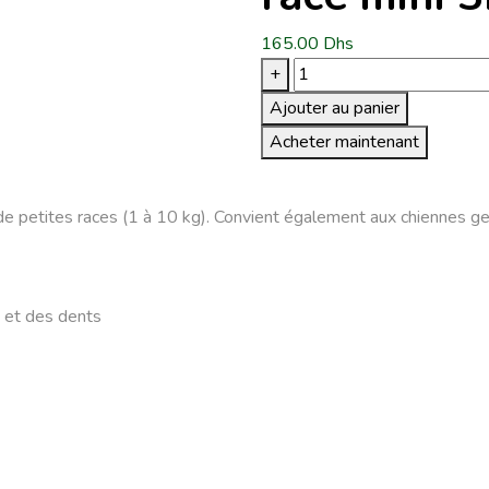
165.00
Dhs
quantité
+
de
Ajouter au panier
Brit
Acheter maintenant
Premium
by
Nature
e petites races (1 à 10 kg). Convient également aux chiennes ges
Junior
race
mini
3kg
s et des dents