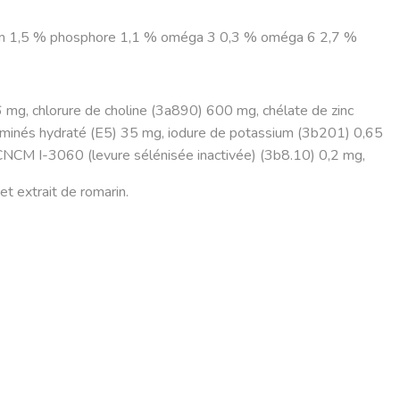
cium 1,5 % phosphore 1,1 % oméga 3 0,3 % oméga 6 2,7 %
mg, chlorure de choline (3a890) 600 mg, chélate de zinc
aminés hydraté (E5) 35 mg, iodure de potassium (3b201) 0,65
 CNCM I-3060 (levure sélénisée inactivée) (3b8.10) 0,2 mg,
t extrait de romarin.