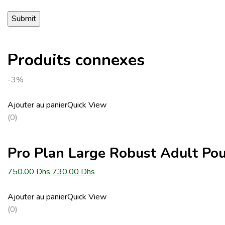
Produits connexes
-3%
Ajouter au panier
Quick View
(0)
Pro Plan Large Robust Adult Pou
Le
Le
750.00
Dhs
730.00
Dhs
prix
prix
initial
actuel
Ajouter au panier
Quick View
était :
est :
(0)
750.00 Dhs.
730.00 Dhs.