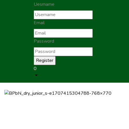
Uesrname
Email
Password
0