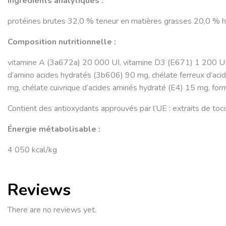
Ingrédients analytiques :
protéines brutes 32,0 % teneur en matières grasses 20,0 % 
Composition nutritionnelle :
vitamine A (3a672a) 20 000 UI, vitamine D3 (E671) 1 200 UI, 
d’amino acides hydratés (3b606) 90 mg, chélate ferreux d’ac
mg, chélate cuivrique d’acides aminés hydraté (E4) 15 mg, fo
Contient des antioxydants approuvés par l’UE : extraits de toc
Énergie métabolisable :
4 050 kcal/kg
Reviews
There are no reviews yet.