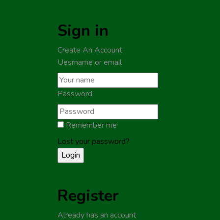
Sign in
Create An Account
Uesrname or email
Password
Remember me
Lost your password?
Register
Already has an account