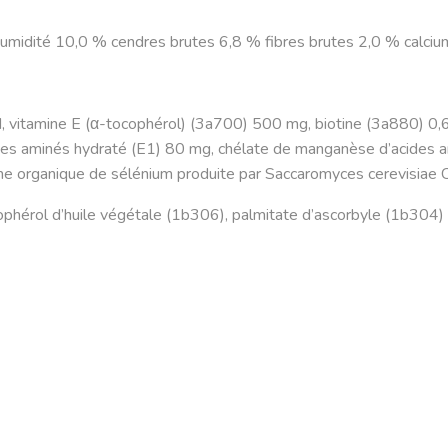
humidité 10,0 % cendres brutes 6,8 % fibres brutes 2,0 % cal
vitamine E (α-tocophérol) (3a700) 500 mg, biotine (3a880) 0,6 
ides aminés hydraté (E1) 80 mg, chélate de manganèse d’acides 
rme organique de sélénium produite par Saccaromyces cerevisiae
ophérol d’huile végétale (1b306), palmitate d’ascorbyle (1b304) e