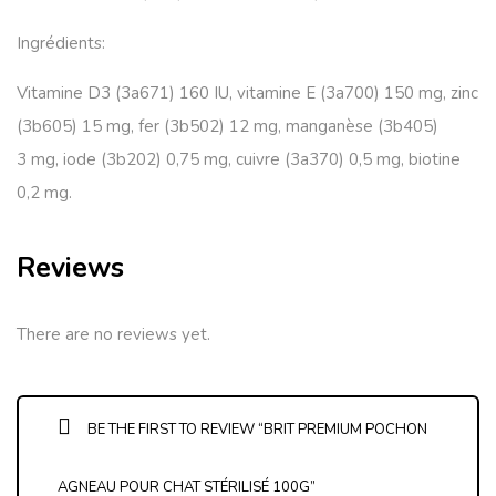
Ingrédients:
Vitamine D3 (3a671) 160 IU, vitamine E (3a700) 150 mg, zinc
(3b605) 15 mg, fer (3b502) 12 mg, manganèse (3b405)
3 mg, iode (3b202) 0,75 mg, cuivre (3a370) 0,5 mg, biotine
0,2 mg.
Reviews
There are no reviews yet.
BE THE FIRST TO REVIEW “BRIT PREMIUM POCHON
AGNEAU POUR CHAT STÉRILISÉ 100G”