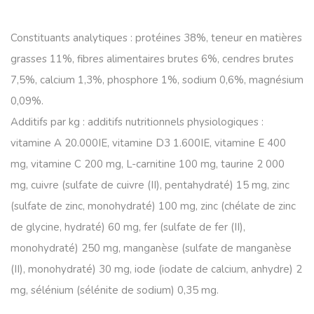
Constituants analytiques : protéines 38%, teneur en matières
grasses 11%, fibres alimentaires brutes 6%, cendres brutes
7,5%, calcium 1,3%, phosphore 1%, sodium 0,6%, magnésium
0,09%.
Additifs par kg : additifs nutritionnels physiologiques :
vitamine A 20.000IE, vitamine D3 1.600IE, vitamine E 400
mg, vitamine C 200 mg, L-carnitine 100 mg, taurine 2 000
mg, cuivre (sulfate de cuivre (II), pentahydraté) 15 mg, zinc
(sulfate de zinc, monohydraté) 100 mg, zinc (chélate de zinc
de glycine, hydraté) 60 mg, fer (sulfate de fer (II),
monohydraté) 250 mg, manganèse (sulfate de manganèse
(II), monohydraté) 30 mg, iode (iodate de calcium, anhydre) 2
mg, sélénium (sélénite de sodium) 0,35 mg.