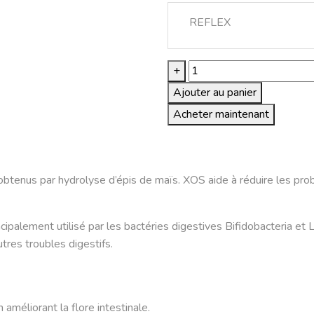
de
REFLEX
prix
90.
à
quantité
+
560
de
Ajouter au panier
Reflex
Acheter maintenant
Plus
Adult
Cat
Poulet
btenus par hydrolyse d’épis de maïs. XOS aide à réduire les prob
(1.5
kg
|
ipalement utilisé par les bactéries digestives Bifidobacteria et L
15kg)
tres troubles digestifs.
améliorant la flore intestinale.