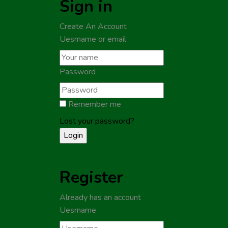
Sign in
Create An Account
Uesrname or email
Password
Remember me
Lost your password?
Register
Already has an account
Uesrname