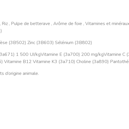
Riz , Pulpe de betterave , Arôme de foie , Vitamines et minéraux , 
)
nèse (3B502) Zinc (3B603) Sélénium (3B802)
(3a671) 1 500 UI/kgVitamine E (3a700) 200 mg/kgVitamine C 
6) Vitamine B12 Vitamine K3 (3a710) Choline (3a890) Pantothé
s d’origine animale.