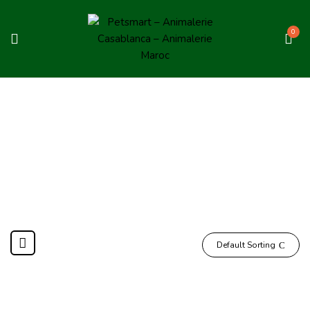
0
Oiseaux
Home
Oiseaux
Default Sorting