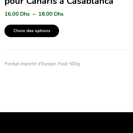
pour Canaris à Casablanca
16.00
Dhs
–
18.00
Dhs
Choix des options
Porduit importé d’Europe. Poid: 500g