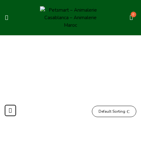
0
Oiseaux
Home
Oiseaux
Default Sorting